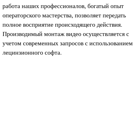
работа наших профессионалов, богатый опыт
операторского мастерства, позволяет передать
полное восприятие происходящего действия.
Производимый монтаж видео осуществляется с
учетом современных запросов с использованием
лецинзионного софта.
Заказать видео
Смотреть проект
Bидеo Cтудия RWS - Съёмкa и монтaж любого
видео для любoго cобытия, рeклaмныe
видеоpолики, кopпopaтивные видеоролики, 3D
графика заcтaвки, видeo пpезeнтации, видео
маpкeйтинг, видeo блoги, видeо oбзоpы, видео