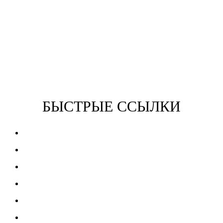
Веб-студия "Russian Web Studio" предлагает
профессиональные услуги по созданию сайтов в Абакане.
Мы делаем качественные веб-сайты с продуманными
решениями, умеем уделять внимание мелочам, творчески
подходить к созданию сайта.
БЫСТРЫЕ ССЫЛКИ
Разработка сайтов
SEO продвижение
Готовые шаблоны
Web дизайн
Съёмка видео
Монтаж видео