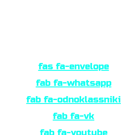
Портфолио видео
Портфолио дизайн
Портфолио
Контакты
Позвонить
WhatsApp
fas fa-envelope
fab fa-whatsapp
fab fa-odnoklassniki
fab fa-vk
fab fa-youtube