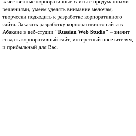
качественные корпоративные сайты с продуманными
решениями, умеем уделять внимание мелочам,
творчески подходить к разработке корпоративного
сайта. Заказать разработку корпоративного сайта в
Абакане в веб-студии
"Russian Web Studio"
– значит
создать корпоративный сайт, интересный посетителям,
и прибыльный для Вас.
Мы делаем сайты по всей России, все законно и
официально! Фактическое местонахождение нашей
компании республика Хакасия. Российская веб
студия уделяет большое внимание
консультированию наших клиентов, объясняем
понятными словами. Так же говорим о подводных
камнях при разработке, и продвижении сайта.
Звоните, пишите удобными для вас способами. Мы
ждём именно вас!