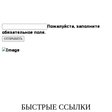
Подписывайтесь на наши АКЦИИ и
СКИДКИ
Пожалуйста, заполните
обязательное поле.
ОТПРАВИТЬ
Веб-студия "Russian Web Studio" предлагает
профессиональные услуги по созданию сайтов в Абакане.
Мы делаем качественные веб-сайты с продуманными
решениями, умеем уделять внимание мелочам, творчески
подходить к созданию сайта.
БЫСТРЫЕ ССЫЛКИ