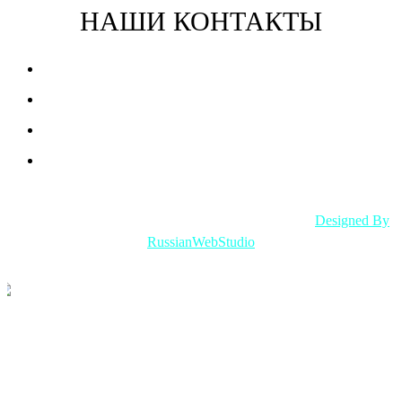
НАШИ КОНТАКТЫ
8 913 444 77 22
E-mail
WhatsApp
Telegram
©2023 Russian Web Studio. Все права защищены.
Designed By
RussianWebStudio