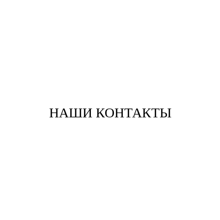
„ Если Вашего бизнеса нет в Интернете, то Вас нет
в бизнесе! “
" Билл Гейтс "
НАШИ КОНТАКТЫ
8 913 444 77 22
E-mail
WhatsApp
Telegram