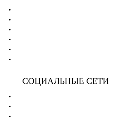
Разработка сайтов
SEO продвижение
Готовые шаблоны
Web дизайн
Съёмка видео
Монтаж видео
СОЦИАЛЬНЫЕ СЕТИ
Вконтакте
Одноклассники
YouTube